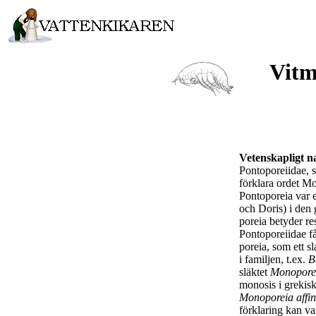
Vitm
Vetenskapligt 
Pontoporeiidae,
förklara ordet Mo
Pontoporeia var e
och Doris) i den
poreia betyder res
Pontoporeiidae fåt
poreia, som ett s
i familjen, t.ex.
B
släktet
Monopore
monosis i grekis
Monoporeia affin
förklaring kan var