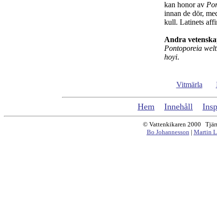
kan honor av
Pon
innan de dör, m
kull. Latinets aff
Andra vetenska
Pontoporeia weltn
hoyi
.
Vitmärla
Hem
Innehåll
Insp
© Vattenkikaren 2000 Tjärn
Bo Johannesson
|
Martin L